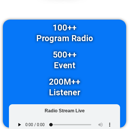
100++
Program Radio
500++
Event
200M++
Listener
700K++
Radio Stream Live
Audience