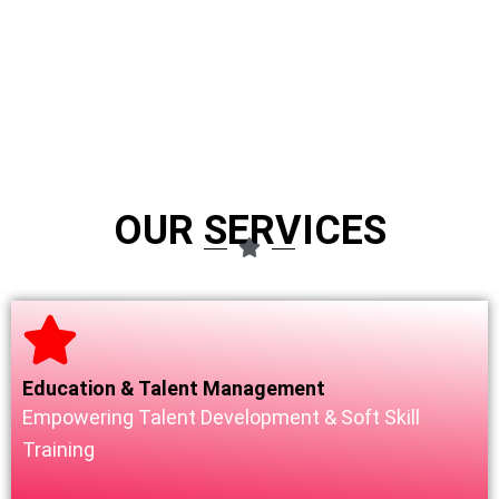
Kembali Terjadi,
di Bantul,
Program Makan
Pengendara
Bergizi Gratis Jadi
Motor Tewas Usai
Sorotan
Hendak Menyalip
September 17, 2025
September 16, 2025
admin
admin
OUR SERVICES
Education & Talent Management
Empowering Talent Development & Soft Skill
Training