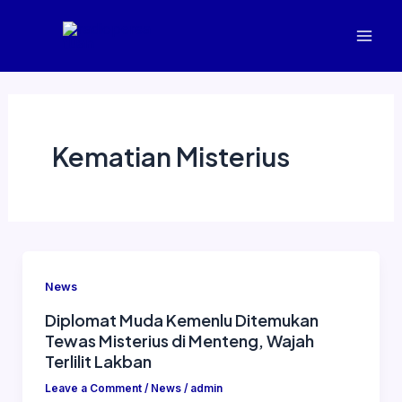
Skip
Mai
to
Men
content
Kematian Misterius
News
Diplomat Muda Kemenlu Ditemukan
Tewas Misterius di Menteng, Wajah
Terlilit Lakban
Leave a Comment
/
News
/
admin