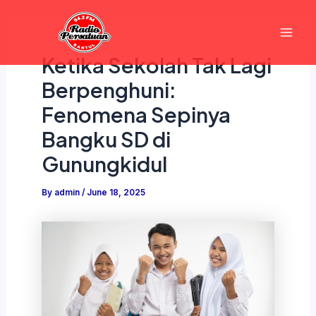
Skip
Mai
to
Men
content
Ketika Sekolah Tak Lagi
Berpenghuni:
Fenomena Sepinya
Bangku SD di
Gunungkidul
By
admin
/
June 18, 2025