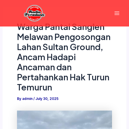
Skip
Mai
to
Men
content
Warga Pantai Sanglen
Melawan Pengosongan
Lahan Sultan Ground,
Ancam Hadapi
Ancaman dan
Pertahankan Hak Turun
Temurun
By
admin
/
July 30, 2025